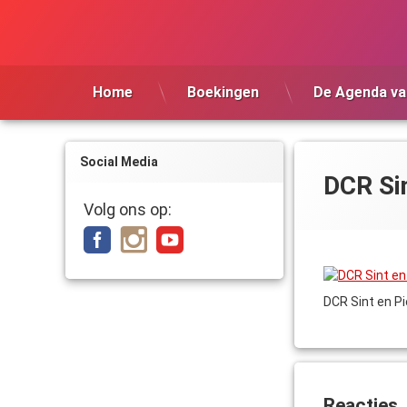
Ga
naar
de
inhoud
Home
Boekingen
De Agenda va
Social Media
DCR Sin
Volg ons op:
DCR Sint en Pi
Reacties