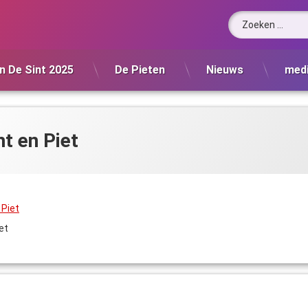
Zoeken naar:
n De Sint 2025
De Pieten
Nieuws
med
t en Piet
et