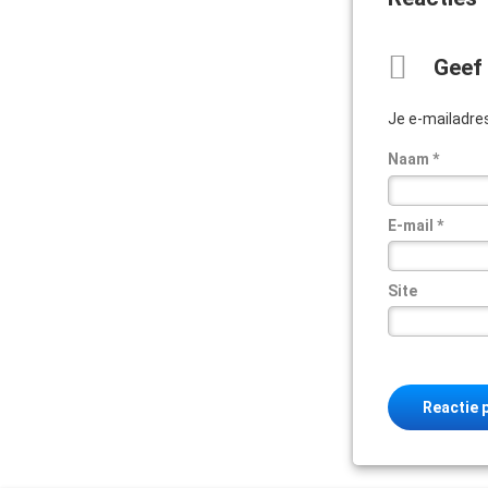
Geef 
Je e-mailadres
Naam
*
E-mail
*
Site