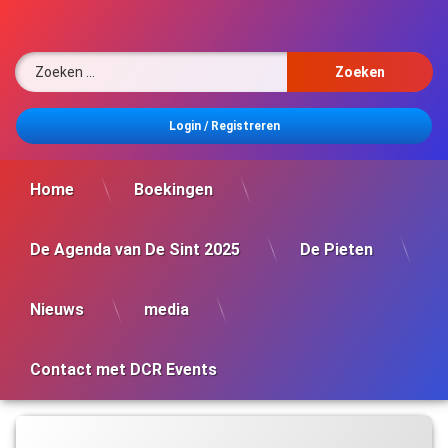
Ga
naar
de
Zoeken naar:
inhoud
Login
/
Registreren
Home
Boekingen
De Agenda van De Sint 2025
De Pieten
Nieuws
media
Contact met DCR Events