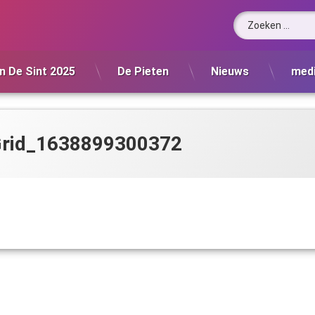
Zoeken naar:
n De Sint 2025
De Pieten
Nieuws
med
rid_1638899300372