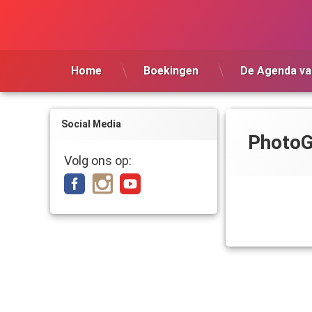
Ga
naar
de
inhoud
Home
Boekingen
De Agenda va
Social Media
PhotoG
Volg ons op: