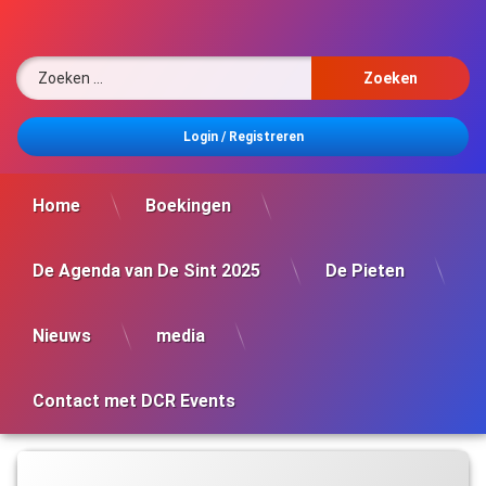
Ga
naar
de
Zoeken naar:
inhoud
Login
/
Registreren
Home
Boekingen
De Agenda van De Sint 2025
De Pieten
Nieuws
media
Contact met DCR Events