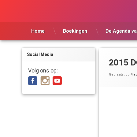
Ga
naar
de
inhoud
Home
Boekingen
De Agenda va
Social Media
2015 D
Volg ons op:
Geplaatst op
4 a