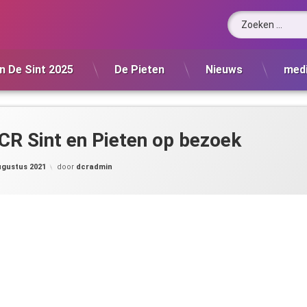
Zoeken naar:
n De Sint 2025
De Pieten
Nieuws
med
CR Sint en Pieten op bezoek
ugustus 2021
door
dcradmin