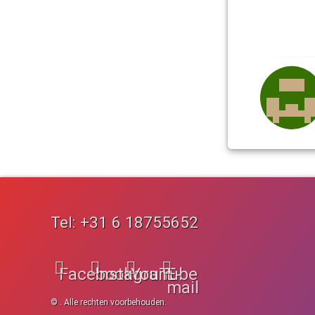
Tel:
+31 6 18755652
Facebook
Instagram
YouTube
E-
mail
© . Alle rechten voorbehouden.