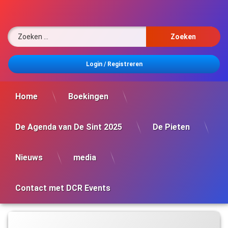
Ga
naar
de
Zoeken naar:
inhoud
Login
/
Registreren
Home
Boekingen
De Agenda van De Sint 2025
De Pieten
Nieuws
media
Contact met DCR Events