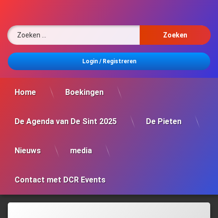
Ga
naar
de
Zoeken naar:
inhoud
Login
/
Registreren
Home
Boekingen
De Agenda van De Sint 2025
De Pieten
Nieuws
media
Contact met DCR Events