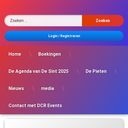
Ga
naar
de
Zoeken naar:
inhoud
Login
/
Registreren
Home
Boekingen
De Agenda van De Sint 2025
De Pieten
Nieuws
media
Contact met DCR Events