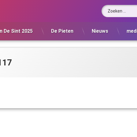
Zoeken naar:
n De Sint 2025
De Pieten
Nieuws
med
117