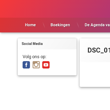
Ga
naar
de
inhoud
Home
Boekingen
De Agenda va
Social Media
DSC_0
Volg ons op: