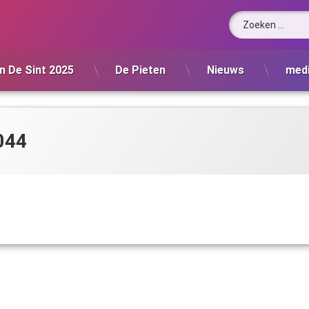
Zoeken naar:
n De Sint 2025
De Pieten
Nieuws
med
044