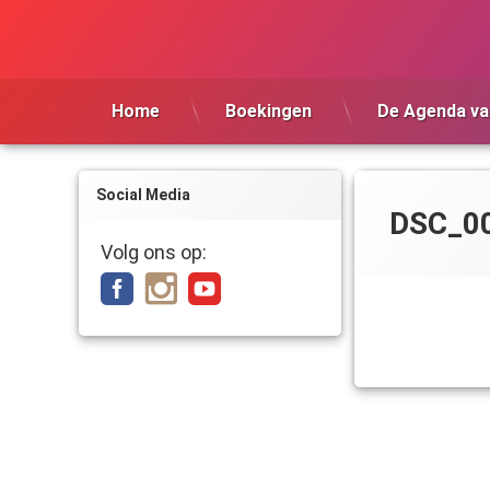
Ga
naar
de
inhoud
Home
Boekingen
De Agenda va
Social Media
DSC_0
Volg ons op: