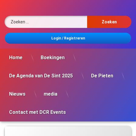
Ga
naar
de
Zoeken naar:
inhoud
Login
/
Registreren
Home
Boekingen
De Agenda van De Sint 2025
De Pieten
Nieuws
media
Contact met DCR Events